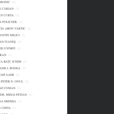
 BODIU
(5)
N CÂRJAN
(2)
N CURTA
(2)
A POLICSEK
(2)
ŢA ARON VÂRTIC
(2)
ANTIN MILICI
(2)
AN IVANEŞ
(2)
IE GYÖRFI
(1)
ARAN
(1)
CA BAȚU ICHIM
(2)
GHE I. BODEA
(5)
OSÉ SAER
(2)
 PETER N. ONUL
(2)
AE COMAN
(2)
DR. MIHAI PETIAN
(1)
A EREMIA
(3)
 CHITA
(1)