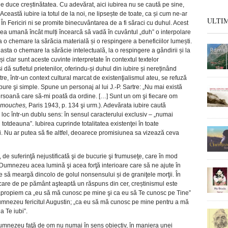
 duce creștinătatea. Cu adevărat, aici iubirea nu se caută pe sine,
Această iubire ia totul de la noi, ne lipsește de toate, ca și cum ne-ar
ULTI
n Fericiri ni se promite binecuvântarea de a fi săraci cu duhul. Acest
rea umană încât mulți încearcă să vadă în cuvântul „duh” o interpolare
a o chemare la sărăcia materială și o respingere a beneficiilor lumești.
asta o chemare la sărăcie intelectuală, la o respingere a gândirii și la
i clar sunt aceste cuvinte interpretate în contextul textelor
i dă sufletul prietenilor, oferindu-și duhul din iubire și nereținând
tre, într-un context cultural marcat de existenţialismul ateu, se refuză
pure şi simple. Spune un personaj al lui J.-P. Sartre: „Nu mai există
 persoană care să-mi poată da ordine. […] Sunt un om şi fiecare om
 mouches,
Paris 1943, p. 134 şi urm.). Adevărata iubire caută
e loc într-un dublu sens: în sensul caracterului exclusiv – „numai
 totdeauna”. Iubirea cuprinde totalitatea existenţei în toate
ui. Nu ar putea să fie altfel, deoarece promisiunea sa vizează ceva
 de suferinţă nejustificată şi de bucurie şi frumuseţe, care în mod
ui Dumnezeu acea lumină şi acea forţă interioare care să ne ajute în
 să meargă dincolo de golul nonsensului și de graniţele morţii. În
 care de pe pământ aşteaptă un răspuns din cer, creștinismul este
 apropiem ca „eu să mă cunosc pe mine şi ca eu să Te cunosc pe Tine”
umnezeu fericitul Augustin; „ca eu să mă cunosc pe mine pentru a mă
a Te iubi”.
Dumnezeu faţă de om nu numai în sens obiectiv, în maniera unei