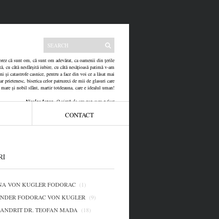
atorez că sunt om, că sunt om adevărat, ca oamenii din țerile
tă, cu câtă nesfârșită iubire, cu câtă nesățioasă patimă v-am
uni și catastrofe casnice, pentru a face din voi ce a lăsat mai
 prietenesc, biserica celor patruzeci de mii de glasuri care
i mare și nobil sfânt, martir totdeauna, care e idealul uman!
Nicolae Iorga
, O viață de om așa cum a fost
CONTACT
RI
NA VON KUGLER FODORAC
(1)
NDER FODORAC VON KUGLER
(9)
ANDRIT DR. TEOFAN MADA
(18)