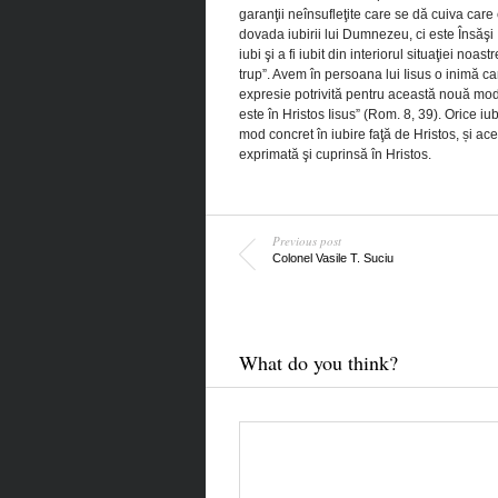
garanţii neînsufleţite care se dă cuiva care 
dovada iubirii lui Dumnezeu, ci este Însă
iubi şi a fi iubit din interiorul situaţiei noa
trup”. Avem în persoana lui Iisus o inimă c
expresie potrivită pentru această nouă mod
este în Hristos Iisus” (Rom. 8, 39). Orice 
mod concret în iubire faţă de Hristos, și ac
exprimată şi cuprinsă în Hristos.
Previous post
Colonel Vasile T. Suciu
What do you think?