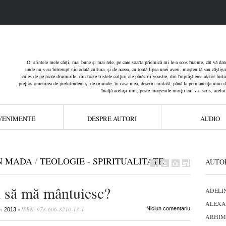
O, sfintele mele cărți, mai bune și mai rele, pe care soarta prielnică mi le-a scos înainte, cât vă d
unde nu s-au întrerupt niciodată cultura, și de aceea, cu toată lipsa unei averi, moștenită sau câștiga
cules de pe toate drumurile, din toate tristele colțuri ale părăsirii voastre, din împrăștierea atâtor furt
prețios omenirea de pretutindeni și de oriunde, în casa mea, deseori mutată, până la permanența unui dar
înalță același imn, peste margenile morții cui v-a scris, acelu
VENIMENTE
DESPRE AUTORI
AUDIO
N MADA
/
TEOLOGIE - SPIRITUALITATE
AUTO
 să mă mântuiesc?
ADELI
ALEXA
n
• ISBN: 978-606-8210-13-1
Niciun comentariu
2013
ARHIM