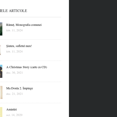
MELE ARTICOLE
Râmeț. Monografia comunei
feb. 11, 2024
Șinteu, sufletul meu!
feb. 11, 2024
A Christmas Story (carte cu CD)
dec. 30, 2021
Ma Doula 2. Împinge
dec. 21, 2021
Amintiri
oct. 14, 2020