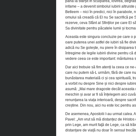
până la sfârșit în scuiparea, lovirea, degra
infame – a devenit simbolul iubirii altruiste
Betleem – nici în predici, nici în parabole, 
omului să creadă că El nu Se sacrifică pe S
rezerve, ceva Sfânt al Sfinților pe care El s
Sa divinitate pentru păcatele lumii și tocm
Aceasta este singura concluzie pe care o pu
oare puterea unei astfel de iubiri să fie
adică nu Se golește, nu piere în disiparea 
întregime de legile iubirii divine pentru că
vedere ceea ce este important: mântuirea su
Dar aici trebuie să fim atenți la ceea ce ne-
care nu putem să-L urmăm, fără de care nu e
bunăstarea materială ci și cea spirituală, tr
a vorbit nu despre Sine și nici despre iubir
asumă: „Mai mare dragoste decât aceasta nime
meschin și avar ar fi să înțelegem aici cuvân
renunțarea la viața interioară, despre sacrif
creștine. Din nou, aici nu este loc pentru as
De asemenea, Apostolii I-au urmat calea. A
Pavel: „Am vrut să mă distanțez de Hristos c
prin Lege, am murit faţă de Lege, ca să trăi
distanțare de viață nu doar în sensul trecăto