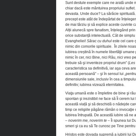
Sunt destule exemple care ne arată unde ne
chiar dacă este mântuirea propriului suflet. 
devasta. Unde duce? La sărăcie spirituală. Î
precept este atât de îndepărtat de înțelege
de mai târziu și să explice aceste cuvinte c
Alții alunecă spre fanatism, înțelegând prin 
orice substanță intelectuală. Cât de simplu ș
Evangheliei!
Sărac cu duhul
este cel care-ș
nimic din comorile spirituale. În zilele noas
iubirea creștină în numele libertăţii umane 
nimic în cer, nici Bine, nici Rău, nici vreo
trebuie să-şi inventeze propriul drum” (
Les
caracteristica sa definitivă, iar aşa ceva ar
această persoană” – şi în sensul lui „pentru
dimensiunile sale, inclusiv în cea a timpul
definitiv; iubirea vizează eternitatea.
Viaţa umană este o împletire de bine şi rău,
spontan şi irezistibil ne face să Îi cerem l
această viață şi să deschidă o nădejde care
timp ce religiile păgâne rămân o invocaţie
Iubirea întrupată. De această iubire să ne
–
noverim me, noverim te
– Îi spunea lui D
smeri şi ca eu să Te cunosc pe Tine pentru 
Hristos este dovada supremă a iubirii lui 