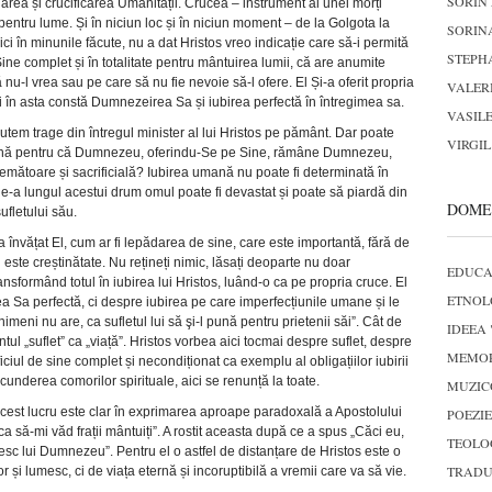
SORIN
darea și crucificarea Umanității. Crucea – instrument al unei morți
 pentru lume. Și în niciun loc și în niciun moment – de la Golgota la
SORIN
nici în minunile făcute, nu a dat Hristos vreo indicație care să-i permită
STEPH
ine complet și în totalitate pentru mântuirea lumii, că are anumite
ă nu-l vrea sau pe care să nu fie nevoie să-l ofere. El Și-a oferit propria
VALER
ai în asta constă Dumnezeirea Sa și iubirea perfectă în întregimea sa.
VASILE
tem trage din întregul minister al lui Hristos pe pământ. Dar poate
VIRGI
 divină pentru că Dumnezeu, oferindu-Se pe Sine, rămâne Dumnezeu,
temătoare și sacrificială? Iubirea umană nu poate fi determinată în
 de-a lungul acestui drum omul poate fi devastat și poate să piardă din
DOME
fletului său.
a învățat El, cum ar fi lepădarea de sine, care este importantă, fără de
ste creștinătate. Nu rețineți nimic, lăsați deoparte nu doar
EDUCA
ansformând totul în iubirea lui Hristos, luând-o ca pe propria cruce. El
ETNOL
ea Sa perfectă, ci despre iubirea pe care imperfecțiunile umane și le
ni nu are, ca sufletul lui să şi-l pună pentru prietenii săi”. Cât de
IDEEA 
tul „suflet” ca „viață”. Hristos vorbea aici tocmai despre suflet, despre
MEMOR
iciul de sine complet și necondiționat ca exemplu al obligațiilor iubirii
cunderea comorilor spirituale, aici se renunță la toate.
MUZIC
cest lucru este clar în exprimarea aproape paradoxală a Apostolului
POEZIE
a să-mi văd frații mântuiți”. A rostit aceasta după ce a spus „Căci eu,
TEOLOG
esc lui Dumnezeu”. Pentru el o astfel de distanțare de Hristos este o
TRADU
r și lumesc, ci de viața eternă și incoruptibilă a vremii care va să vie.