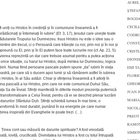
AUREL
ŞTEFA
BOGDA
CECILI
fi uniți cu Hristos în credință și în comuniune înseamnă a fi
nrădăcinați și întemeiați în iubire” (Ef. 3, 17), țesutul care unește toate
CODRU
dularele Trupului lui Dumnezeu. Iisus Hristos nu este o idee sau o
CONST
intire din trecut, ci o Persoană care trăiește cu noi, prin noi și în noi și
preună cu El, prin și în El putem face toate lucrurile noi (cf. Ap. 21, 5).
CRISTI
vierea reprezintă un dar care trebuie asumat pentru a putea acționa
DIONIS
 orice situație, cu harul lui Hristos, după mintea lui Dumnezeu, logica
EMI T
birii. Numai fiind persoane pascale putem spune „da” iubirii în viața
astră, pe care să o ducem apoi lumii și să rămânem astfel în iubirea
FLORI
i Hristos, în al Său astăzi. Chiar și sfințenia înseamnă a fi altoiți în
GHEOR
ina pascală a lui Hristos, prin care ne este comunicat Duhul Său,
ața Sa de Înviat. Sfinții manifestă în diferite moduri prezența puternică
JUAN J
 transformatoare a Celui Înviat, pentru că ei se deschid plenar lucrării
MARIA
 darurilor Sfântului Duh. Sfinții schimbă lumea în mai bine, o
ansformă în mod durabil, punând în ea energiile pe care numai
NICOL
birea inspirată din Evanghelie le poate trezi. (…)
PREOT 
RAMON
 Ținea cont sau măsură de darurile spirituale? A fost vreodată
SIMION
ă, lovită, crucificată. Divinitatea lui Hristos a fost cu totul întrupată