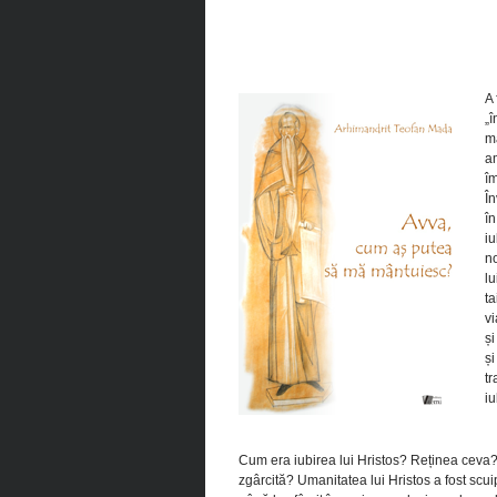
A 
„î
mă
am
îm
În
în
iu
no
lu
ta
vi
și
și
tr
iu
Cum era iubirea lui Hristos? Reținea ceva?
zgârcită? Umanitatea lui Hristos a fost scuipat