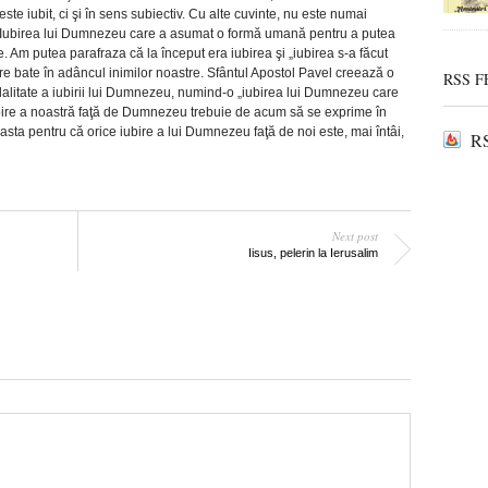
este iubit, ci şi în sens subiectiv. Cu alte cuvinte, nu este numai
şi Iubirea lui Dumnezeu care a asumat o formă umană pentru a putea
stre. Am putea parafraza că la început era iubirea şi „iubirea s-a făcut
are bate în adâncul inimilor noastre. Sfântul Apostol Pavel creează o
RSS F
alitate a iubirii lui Dumnezeu, numind-o „iubirea lui Dumnezeu care
iubire a noastră faţă de Dumnezeu trebuie de acum să se exprime în
easta pentru că orice iubire a lui Dumnezeu faţă de noi este, mai întâi,
RS
Next post
Iisus, pelerin la Ierusalim