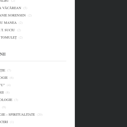
 ALBU
(2)
A VĂCĂREAN
(5)
ANIE SORENSEN
(2)
IU MANEA
(2)
 T. SUCIU
(2)
L TOMULEŢ
(2)
NII
ȚIE
(7)
OGIE
(6)
"U"
(4)
II
(8)
OLOGIE
(3)
(9)
IE – SPIRITUALITATE
(20)
CERI
(1)