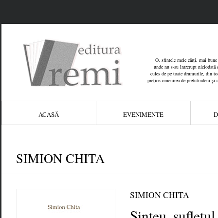
O, sfintele mele cărți, mai bune 
unde nu s-au întrerupt niciodată c
cules de pe toate drumurile, din toat
prețios omenirea de pretutindeni și 
ACASĂ
EVENIMENTE
D
SIMION CHITA
SIMION CHITA
Șinteu, sufletu