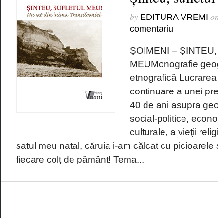
by
o
EDITURA VREMI
comentariu
ŞOIMENI – ŞINTEU
MEUMonografie geogra
etnografică Lucrarea 
continuare a unei pr
40 de ani asupra geogr
social-politice, econ
culturale, a vieţii rel
satul meu natal, căruia i-am călcat cu picioarele 
fiecare colţ de pământ! Tema...