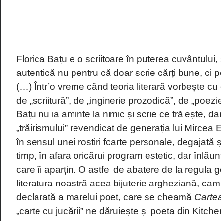
Florica Bațu e o scriitoare în puterea cuvântului, ș
autentică nu pentru că doar scrie cărți bune, ci pe
(…) Într’o vreme când teoria literară vorbește cu 
de „scriitură”, de „inginerie prozodică”, de „poezi
Bațu nu ia aminte la nimic și scrie ce trăiește, da
„trăirismului” revendicat de generația lui Mircea E
în sensul unei rostiri foarte personale, degajată 
timp, în afara oricărui program estetic, dar înlăun
care îi aparțin. O astfel de abatere de la regula g
literatura noastră acea bijuterie argheziană, cam
declarată a marelui poet, care se cheamă
Cartea
„carte cu jucării” ne dăruiește și poeta din Kitche