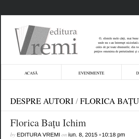
O, sfintele mele cărți, mai bune 
unde nu s-au întrerupt niciodată c
cules de pe toate drumurile, din toat
prețios omenirea de pretutindeni și 
ACASĂ
EVENIMENTE
D
DESPRE AUTORI
/
FLORICA BAȚU
Florica Bațu Ichim
by
on
•
EDITURA VREMI
iun. 8, 2015
10:18 pm