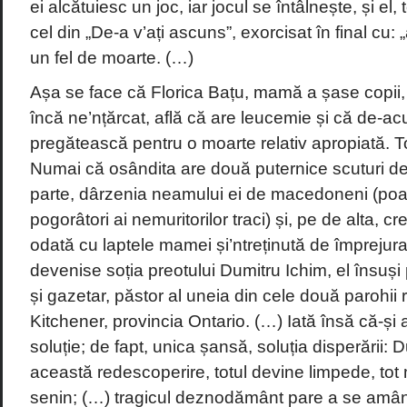
ei alcătuiesc un joc, iar jocul se întâlnește, și el,
cel din „De-a v’ați ascuns”, exorcisat în final cu: „
un fel de moarte. (…)
Așa se face că Florica Bațu, mamă a șase copii, 
încă ne’nțărcat, află că are leucemie și că de-a
pregătească pentru o moarte relativ apropiată. Tot
Numai că osândita are două puternice scuturi de
parte, dârzenia neamului ei de macedoneni (poat
pogorâtori ai nemuritorilor traci) și, pe de alta, c
odată cu laptele mamei și’ntreținută de împrejura
devenise soția preotului Dumitru Ichim, el însuș
și gazetar, păstor al uneia din cele două parohi
Kitchener, provincia Ontario. (…) Iată însă că-și
soluție; de fapt, unica șansă, soluția disperării
această redescoperire, totul devine limpede, tot
senin; (…) tragicul deznodământ pare a se amâna