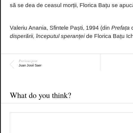
să se dea de ceasul morții, Florica Bațu se apucă
Valeriu Anania, Sfintele Paști, 1994 (din
Prefața
c
disperării, începutul speranței
de Florica Bațu Ic
Previous post
Juan José Saer
What do you think?