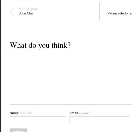
Previous post
Sorin Albu
Pacea virtutilor s
What do you think?
required
required
Name
Email