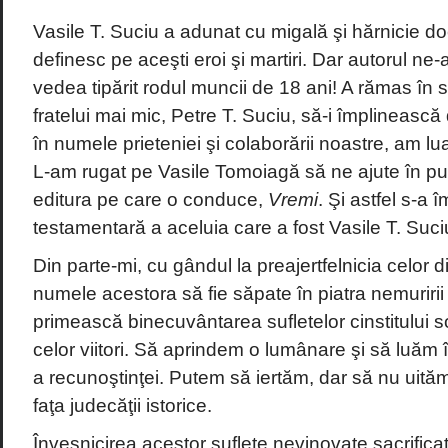
Vasile T. Suciu a adunat cu migală şi hărnicie d
definesc pe aceşti eroi şi martiri. Dar autorul ne-a
vedea tipărit rodul muncii de 18 ani! A rămas în 
fratelui mai mic, Petre T. Suciu, să-i împlinească d
în numele prieteniei şi colaborării noastre, am luat 
L-am rugat pe Vasile Tomoiagă să ne ajute în publ
editura pe care o conduce,
Vremi
. Şi astfel s-a î
testamentară a aceluia care a fost Vasile T. Suci
Din parte-mi, cu gândul la preajertfelnicia celor d
numele acestora să fie săpate în piatra nemuririi i
primească binecuvântarea sufletelor cinstitului so
celor viitori. Să aprindem o lumânare şi să luăm 
a recunoştinţei. Putem să iertăm, dar să nu uităm
faţa judecăţii istorice.
Înveşnicirea acestor suflete nevinovate sacrifica