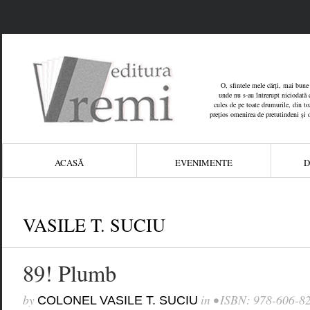
O, sfintele mele cărți, mai bune 
unde nu s-au întrerupt niciodată c
cules de pe toate drumurile, din toat
prețios omenirea de pretutindeni și 
ACASĂ
EVENIMENTE
D
VASILE T. SUCIU
89! Plumb
by
in
• ISBN: 978-606-8
COLONEL VASILE T. SUCIU