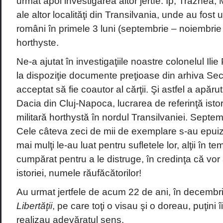
urmat apoi investigarea altor jertfe: Ip, Trăznea
ale altor localităţi din Transilvania, unde au fost 
români în primele 3 luni (septembrie – noiembrie
horthyste.
Ne-a ajutat în investigaţiile noastre colonelul Il
la dispoziţie documente preţioase din arhiva Secur
acceptat să fie coautor al cărţii. Şi astfel a apăru
Dacia din Cluj-Napoca, lucrarea de referinţă istor
militară horthystă în nordul Transilvaniei. Septe
Cele câteva zeci de mii de exemplare s-au epuiza
mai mulţi le-au luat pentru sufletele lor, alţii în t
cumpărat pentru a le distruge, în credinţa că vor
istoriei, numele răufăcătorilor!
Au urmat jertfele de acum 22 de ani, în decembrie
Libertăţii
, pe care toţi o visau şi o doreau, puţini î
realizau adevăratul sens.