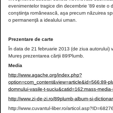
evenimentelor tragice din decembrie ’89 este o d
conştiinţa românească, aşa precum năzuirea spr
o permanenţă a idealului uman.
Prezentare de carte
În data de 21 februarie 2013 (de ziua autorului) 
Mureș prezentarea cărții 89!Plumb.
Media
http://www.agache.org/index.php?
option=com_content&view=article&id=566:89-plum
domnului-vasile-t-suciu&catid=162:mass-media-
http://www.zi-de-zi.ro/89plumb-album-si-dictionar-
http://www.cuvantul-liber.ro/articol.asp?ID=6827