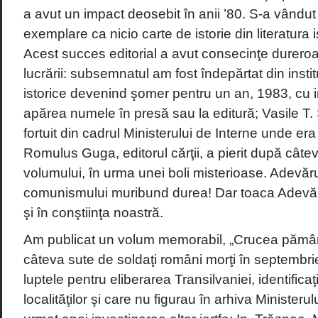
a avut un impact deosebit în anii ’80. S-a vândut 
exemplare ca nicio carte de istorie din literatura
Acest succes editorial a avut consecinţe dureroa
lucrării: subsemnatul am fost îndepărtat din instit
istorice devenind şomer pentru un an, 1983, cu i
apărea numele în presă sau la editură; Vasile T.
fortuit din cadrul Ministerului de Interne unde era 
Romulus Guga, editorul cărţii, a pierit după câtev
volumului, în urma unei boli misterioase. Adevărul
comunismului muribund durea! Dar toaca Adevăru
şi în conştiinţa noastră.
Am publicat un volum memorabil, „Crucea pământ
câteva sute de soldaţi români morţi în septembr
luptele pentru eliberarea Transilvaniei, identificaţi
localităţilor şi care nu figurau în arhiva Ministerul