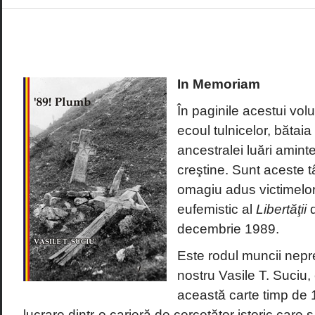
In Memoriam
În paginile acestui volu
ecoul tulnicelor, bătai
ancestralei luări amint
creştine. Sunt aceste t
omagiu adus victimelor
eufemistic al
Libertăţii
d
decembrie 1989.
Este rodul muncii nepr
nostru Vasile T. Suciu, 
această carte timp de 1
lucrare dintr-o carieră de cercetător istoric care 