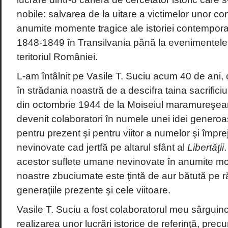
nobile: salvarea de la uitare a victimelor unor c
anumite momente tragice ale istoriei contemporan
1848-1849 în Transilvania până la evenimentel
teritoriul României.
L-am întâlnit pe Vasile T. Suciu acum 40 de ani,
în strădania noastră de a descifra taina sacrifici
din octombrie 1944 de la Moiseiul maramureşea
devenit colaboratori în numele unei idei generoa
pentru prezent şi pentru viitor a numelor şi împrej
nevinovate cad jertfă pe altarul sfânt al
Libertăţii
.
acestor suflete umane nevinovate în anumite mom
noastre zbuciumate este ţintă de aur bătută pe ră
generaţiile prezente şi cele viitoare.
Vasile T. Suciu a fost colaboratorul meu sârguincio
realizarea unor lucrări istorice de referinţă, prec