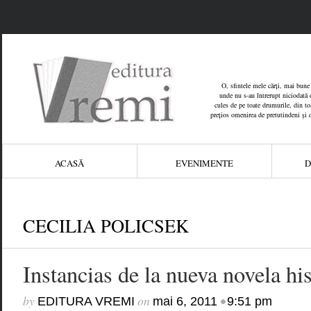
O, sfintele mele cărți, mai bune 
unde nu s-au întrerupt niciodată c
cules de pe toate drumurile, din toat
prețios omenirea de pretutindeni și 
ACASĂ
EVENIMENTE
D
CECILIA POLICSEK
Instancias de la nueva novela his
by
on
•
EDITURA VREMI
mai 6, 2011
9:51 pm