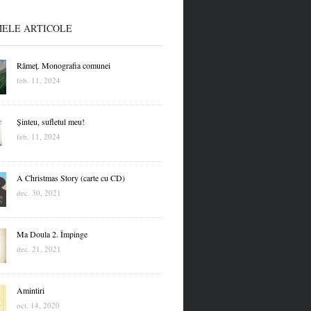
MELE ARTICOLE
Râmeț. Monografia comunei
feb. 11, 2024
Șinteu, sufletul meu!
feb. 11, 2024
A Christmas Story (carte cu CD)
dec. 30, 2021
Ma Doula 2. Împinge
dec. 21, 2021
Amintiri
oct. 14, 2020