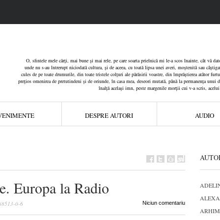
O, sfintele mele cărți, mai bune și mai rele, pe care soarta prielnică mi le-a scos înainte, cât vă d
unde nu s-au întrerupt niciodată cultura, și de aceea, cu toată lipsa unei averi, moștenită sau câștiga
cules de pe toate drumurile, din toate tristele colțuri ale părăsirii voastre, din împrăștierea atâtor furt
prețios omenirea de pretutindeni și de oriunde, în casa mea, deseori mutată, până la permanența unui dar
înalță același imn, peste margenile morții cui v-a scris, acelu
VENIMENTE
DESPRE AUTORI
AUDIO
AUTO
ve. Europa la Radio
ADELI
ALEXA
88513-0-6
Niciun comentariu
ARHIM