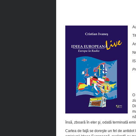
Au
Ti
An
Nr
IS
Pr
O 
zi
Di
ma
nă
însă, zboară în eter şi, odată terminată emi
Cartea de faţă se doreşte un fel de antidot