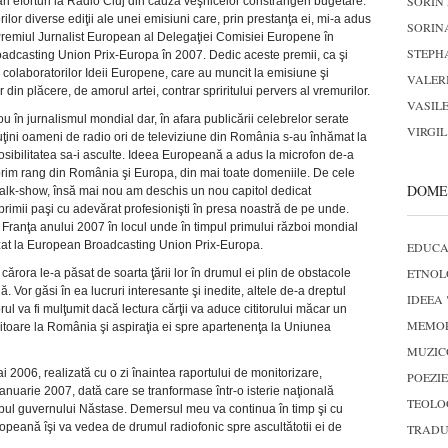
SORIN
i eforturi la Radio Cluj din cauza veşnicelor constrângeri bugetare.
ilor diverse ediţii ale unei emisiuni care, prin prestanţa ei, mi-a adus
SORIN
remiul Jurnalist European al Delegaţiei Comisiei Europene în
STEPH
dcasting Union Prix-Europa în 2007. Dedic aceste premii, ca şi
te colaboratorilor Ideii Europene, care au muncit la emisiune şi
VALER
din plăcere, de amorul artei, contrar spriritului pervers al vremurilor.
VASILE
ou în jurnalismul mondial dar, în afara publicării celebrelor serate
VIRGI
puţini oameni de radio ori de televiziune din România s-au înhămat la
posibilitatea sa-i asculte. Ideea Europeană a adus la microfon de-a
 prim rang din România şi Europa, din mai toate domeniile. De cele
DOME
talk-show, însă mai nou am deschis un nou capitol dedicat
rimii paşi cu adevărat profesionişti în presa noastră de pe unde.
 Franţa anului 2007 în locul unde în timpul primului război mondial
lizat la European Broadcasting Union Prix-Europa.
EDUCA
ETNOL
cărora le-a păsat de soarta ţării lor în drumul ei plin de obstacole
Vor găsi în ea lucruri interesante şi inedite, altele de-a dreptul
IDEEA 
orul va fi mulţumit dacă lectura cărţii va aduce cititorului măcar un
MEMOR
eritoare la România şi aspiraţia ei spre apartenenţa la Uniunea
MUZIC
2006, realizată cu o zi înaintea raportului de monitorizare,
POEZIE
anuarie 2007, dată care se tranformase într-o isterie naţională
TEOLOG
ul guvernului Năstase. Demersul meu va continua în timp şi cu
ropeană îşi va vedea de drumul radiofonic spre ascultătotii ei de
TRADU