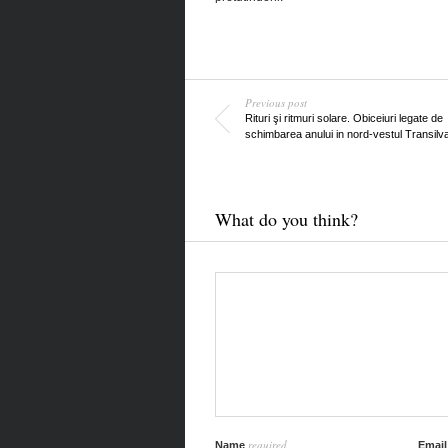
Previous post
Rituri şi ritmuri solare. Obiceiuri legate de
schimbarea anului in nord-vestul Transilva
What do you think?
required
Name
Emai