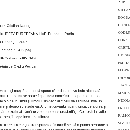
AUREL
ŞTEFA
BOGDA
CECILI
tor: Cristian Ivaneş
CODRU
tlu: IDEEA EUROPEANĂ LIVE. Europa la Radio
CONST
ul apariţiei: 2007
CRISTI
. de pagini: 412 pag.
DIONIS
BN: 978-973-88513-0-6
EMI T
efaţă
de Ovidiu Pecican
FLORI
GHEOR
JUAN J
veche şi reuşită anecdotă spune că radioul nu va bate niciodată
MARIA
arul, fiindcă nu se poate împacheta nimic într-un aparat de radio.
NICOL
ncolo de truismul şi umorul simpatic al zicerii se ascunde însă un
re şi deseori trist adevăr. Anume, cuvântul tipărit, oricât de aiurea şi
PREOT 
tâng exprimat, rămâne volens-nolens prosterităţii. Cel rostit la radio
RAMON
siunea, începe inevitabil uitarea.
SIMION
 la uitare. Ea conţine transpunerea în formă scrisă a primei perioade a