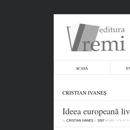
ACASĂ
E
CRISTIAN IVANEŞ
Ideea europeană li
by
in
• ISBN: 978-973-
CRISTIAN IVANEȘ
2007