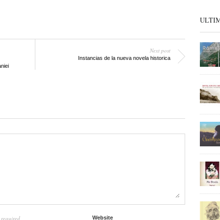
ULTI
Next post
Instancias de la nueva novela historica
niei
required
Website
l