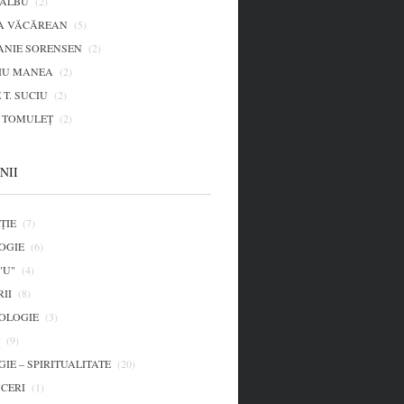
 ALBU
(2)
A VĂCĂREAN
(5)
ANIE SORENSEN
(2)
IU MANEA
(2)
 T. SUCIU
(2)
L TOMULEŢ
(2)
NII
ȚIE
(7)
OGIE
(6)
"U"
(4)
II
(8)
OLOGIE
(3)
(9)
IE – SPIRITUALITATE
(20)
CERI
(1)