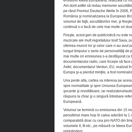
emisiunii Ideea Europeană, realizată cu mar
Am dorit astfel să redau memoriei ascultător
pe rând Premiul Deutsche Welle în 2006, P
România şi nominalizarea la European Broa
volumul de faţă, ascultătorilor mei, şi fireş
continuă s-o facă de cele mai multe ori doar 
Fireşte, acest gen de publicistică nu este n
muzicale ale mult regretatului Iosif Sava, 
oferirea muncii lor şi celor care n-au avut 
lungul timpului o serie de personalităţi de
mai multe ori emisiunea s-a desfăşurat ca 
documentarului radio, care începe să face p
Asfel, documentarul Verdun, EU, realizat în
Europa şi-a pierdut minţile, a fost nomina
Una peste alta, cartea va interesa pe aceia 
spre normalitate şi spre Uniunea Europeană. 
şocante şi revoltătoare, iar realizatorul/aut
răspuns la chiar şi o singură întrebare ref
Europeană.
Volumul se termină cu emisiunea din 15 mai 
penultimul mare hop în calea aderării la 1 i
comparabilă doar cu cea pro-NATO din timp
volumele II, III etc., pe măsură ce Ideea Eu
pretutindeni.