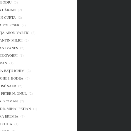
 BODIU
(5)
N CÂRJAN
(2)
N CURTA
(2)
A POLICSEK
(2)
ŢA ARON VÂRTIC
(2)
ANTIN MILICI
(2)
AN IVANEŞ
(2)
IE GYÖRFI
(1)
ARAN
(1)
CA BAȚU ICHIM
(2)
GHE I. BODEA
(5)
OSÉ SAER
(2)
 PETER N. ONUL
(2)
AE COMAN
(2)
DR. MIHAI PETIAN
(1)
A EREMIA
(3)
 CHITA
(1)