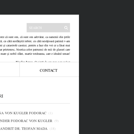
atorez că sunt om, că sunt om adevărat, ca oamenii din țerile
tă, cu câtă nesfârșită iubire, cu câtă nesățioasă patimă v-am
uni și catastrofe casnice, pentru a face din voi ce a lăsat mai
 prietenesc, biserica celor patruzeci de mii de glasuri care
i mare și nobil sfânt, martir totdeauna, care e idealul uman!
Nicolae Iorga
, O viață de om așa cum a fost
CONTACT
RI
NA VON KUGLER FODORAC
(1)
NDER FODORAC VON KUGLER
(9)
ANDRIT DR. TEOFAN MADA
(18)